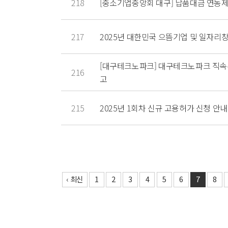
218
[중소기업중앙회 대구] 납품대금 연동제
217
2025년 대한민국 으뜸기업 및 일자리
[대구테크노파크] 대구테크노파크 직속
216
고
215
2025년 1회차 신규 고용허가 신청 안내
‹ 최신
1
2
3
4
5
6
7
8