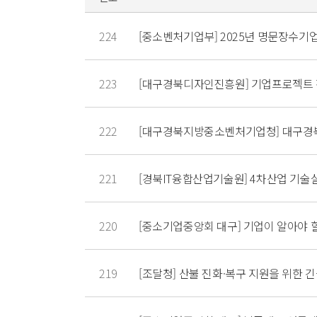
224
[중소벤처기업부] 2025년 명문장수기업
223
[대구경북디자인진흥원] 기업프로젝트 
222
[대구경북지방중소벤처기업청] 대구경북
221
[경북IT융합산업기술원] 4차산업 기술
220
[중소기업중앙회 대구] 기업이 알아야 할
219
[조달청] 산불 진화·복구 지원을 위한