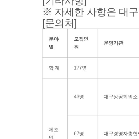
[기타사항]
※ 자세한 사항은 대
[문의처]
분야
모집인
운영기관
별
원
합 계
177명
43명
대구상공회의소
제조
67명
대구경영자총협
업